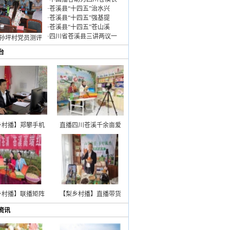
·
苍溪县“十四五”治水兴
·
苍溪县“十四五”强基提
·
苍溪县“十四五”苍山溪
·
四川省苍溪县三讲两议一
孙坪村党员测评
台
乡村播】郑攀手机
直播四川苍溪千余亩爱
乡村播】联播矩阵
【梨乡村播】直播带货
资讯