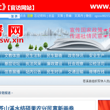
点击
注册
忘记密码 || 总监：文策 || 责编：文其丹 || 微信：zgxsw002152 
文教体旅
民生法制
民生聊斋
政务快讯
安全生产
基层论坛
执法风采
廉政建设
社会观察
公检法司
信息展播
站内公告
民生时评
交通运输
微博在线
苍溪县组织军休人员赴延安开展
专题报道
>
”苍山溪水结硕果农兴民富新画卷