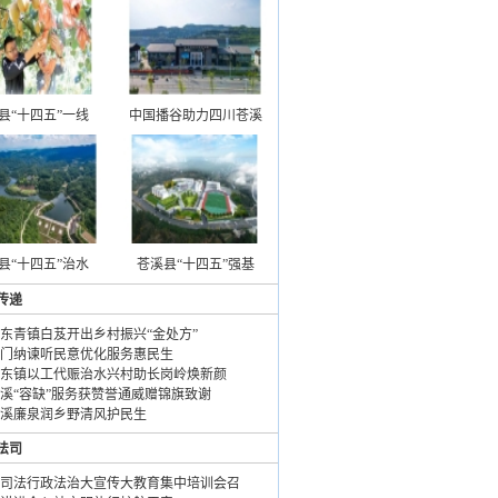
县“十四五”一线
中国播谷助力四川苍溪
县“十四五”治水
苍溪县“十四五”强基
传递
东青镇白芨开出乡村振兴“金处方”
门纳谏听民意优化服务惠民生
东镇以工代赈治水兴村助长岗岭焕新颜
溪“容缺”服务获赞誉通威赠锦旗致谢
溪廉泉润乡野清风护民生
法司
司法行政法治大宣传大教育集中培训会召