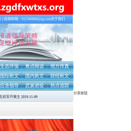
|| 投稿邮箱：915360888@qq.com
关于我们
生态环保
焦点网谈
地方传真
国际新文
国内新文
财经新文
应急指导
武装退役
热点追踪
分享按钮
主
2019-11-09