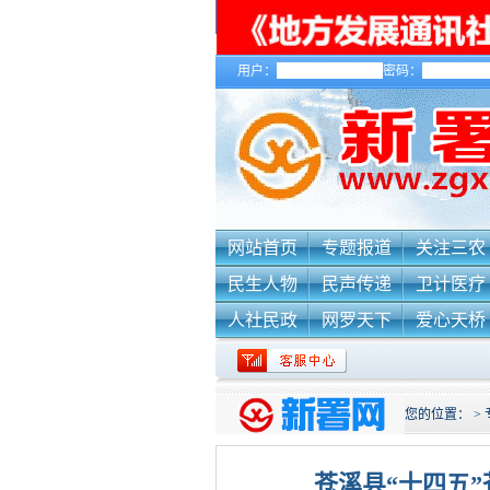
用户：
密码：
关于我们
网站首页
专题报道
关注三农
民生人物
民声传递
卫计医疗
人社民政
网罗天下
爱心天桥
您的位置：
>
苍溪县“十四五