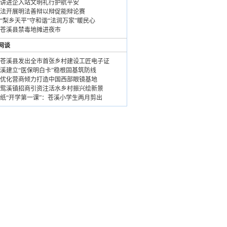
讲进企入站文明礼行护航平安
法开展明法善辩以辩促能辩论赛
“梨乡天平”守和谐“法润万家”暖民心
苍溪县禁毒地摊进夜市
网谈
苍溪县发出全市首张乡村建设工匠电子证
溪建立“医保明白卡”稳根固基筑防线
优化营商倾力打造中国西部眼镜基地
鸳溪镇招商引资注活水乡村振兴绘新景
纸“开学第一课”：苍溪小学生两月剪出