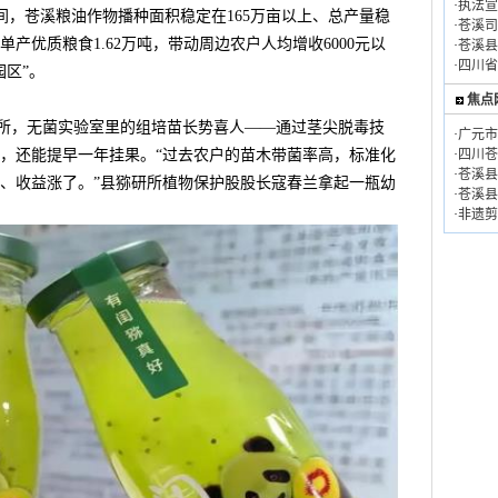
·
执法宣
，苍溪粮油作物播种面积稳定在165万亩以上、总产量稳
·
苍溪司
年单产优质粮食1.62万吨，带动周边农户人均增收6000元以
·
苍溪县
·
四川省
园区”。
焦点
，无菌实验室里的组培苗长势喜人——通过茎尖脱毒技
·
广元市
，还能提早一年挂果。“过去农户的苗木带菌率高，标准化
·
四川苍
·
苍溪县
、收益涨了。”县猕研所植物保护股股长寇春兰拿起一瓶幼
·
苍溪县
·
非遗剪