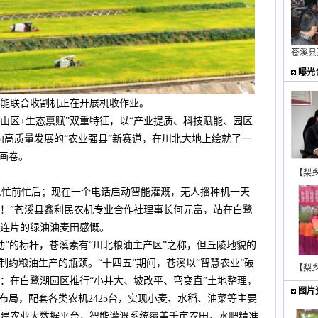
苍溪县
曝光
能联合收割机正在开展机收作业。
山区+生态禀赋”双重特征，以“产业提质、科技赋能、园区
向高质量发展的“农业强县”新赛道，在川北大地上绘就了一
美画卷。
【梨
人忙前忙后；现在一个电话启动智能灌溉，无人播种机一天
气！”苍溪县鑫利民农机专业合作社理事长何元富，站在白鹭
连片的绿油油麦田感慨。
”的标杆，苍溪素有“川北粮油主产区”之称，但丘陵地貌的
制约粮油生产的瓶颈。“十四五”期间，苍溪以“智慧农业”破
【梨
系：在白鹭湖园区推行“小并大、坡改平、弯变直”土地整理，
图片
布局，配套各类农机2425台，实现小麦、水稻、油菜等主要
建农业大数据平台，智能灌溉系统覆盖千亩农田，水肥精准