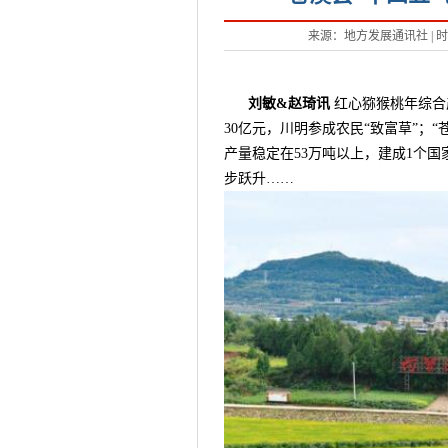
来源：地方发展通讯社 | 时间：2
刘敏&赵琦讯
红心猕猴桃年综合
30亿元，川明参成农民“致富草”；
产量稳定在53万吨以上，建成1个
步跃升……