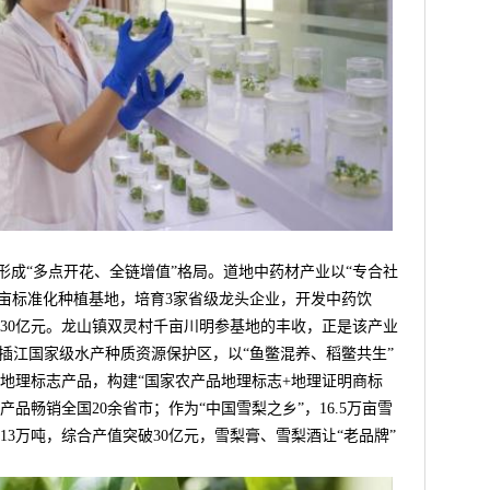
“多点开花、全链增值”格局。道地中药材产业以“专合社
5万亩标准化种植基地，培育3家省级龙头企业，开发中药饮
达30亿元。龙山镇双灵村千亩川明参基地的丰收，正是该产业
托插江国家级水产种质资源保护区，以“鱼鳖混养、稻鳖共生”
家地理标志产品，构建“国家农产品地理标志+地理证明商标
品畅销全国20余省市；作为“中国雪梨之乡”，16.5万亩雪
3万吨，综合产值突破30亿元，雪梨膏、雪梨酒让“老品牌”