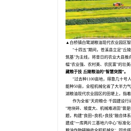
▲白桥镇白鹭湖粮油现代农业园区智
“十四五”期间，苍溪县立足“丘陵
筑基”为主线，将昔日的农业大县推
幅“农业强、农村美、农民富”的壮
藏粮于技 丘陵粮油的“智慧突围”。
“过去种1100亩地，得靠几十号
能种50亩，全程机械化省了大半力
湖粮油现代农业园区的田埂上，指着
作为全省“天府粮仓·千园建设行动
“地块碎、坡度大、机械难进田”曾是
题，构建“良田+良机+良技”融合体
建成“一库两片三基地六中心”标准化
粮油作物耕种收全程机械化；同步搭