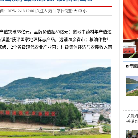
025-12-18 12:06 | 关注人次[
] | 字体设置:
大
中
小
产值突破65亿元，品牌价值超80亿元；道地中药材年产值达
“苍溪鳖”获评国家地理标志产品，远销20余省市；粮油作物年
国家级、2个省级现代农业产业园；村级集体经济与农民收入同
专题
·
关爱妇
·
苍溪县