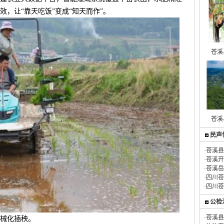
，让“靠天吃饭”变成“知天而作”。
苍溪
苍溪
民声
·
苍溪县
·
苍溪开
·
苍溪岳
·
四川苍
·
四川苍
公检
·
苍溪县
械化插秧。