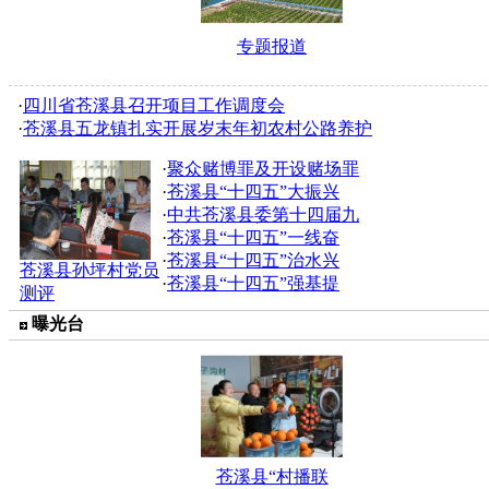
专题报道
·
四川省苍溪县召开项目工作调度会
·
苍溪县五龙镇扎实开展岁末年初农村公路养护
·
聚众赌博罪及开设赌场罪
·
苍溪县“十四五”大振兴
·
中共苍溪县委第十四届九
·
苍溪县“十四五”一线奋
·
苍溪县“十四五”治水兴
苍溪县孙坪村党员
·
苍溪县“十四五”强基提
测评
曝光台
苍溪县“村播联