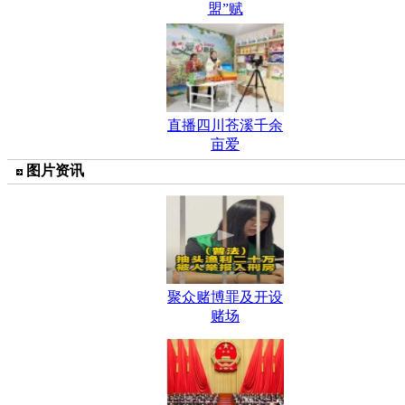
盟”赋
直播四川苍溪千余
亩爱
图片资讯
聚众赌博罪及开设
赌场