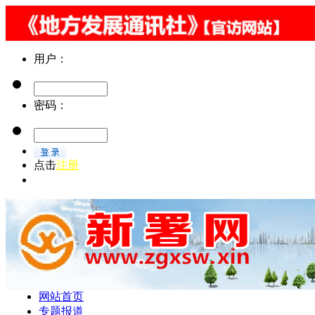
用户：
密码：
点击
注册
忘记密码 || 总监：文策 || 责编：文其丹 || 微信：zgxsw00215
网站首页
专题报道