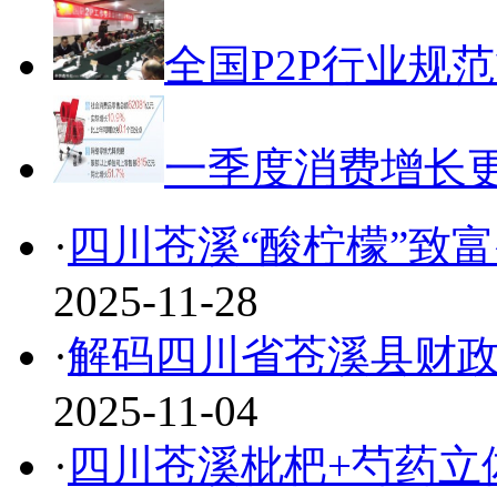
全国P2P行业规
一季度消费增长
·
四川苍溪“酸柠檬”致富
2025-11-28
·
解码四川省苍溪县财
2025-11-04
·
四川苍溪枇杷+芍药立