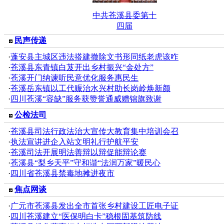
中共苍溪县委第十
四届
民声传递
·
蓬安县主城区违法搭建撤除文书形同纸老虎该咋
·
苍溪县东青镇白芨开出乡村振兴“金处方”
·
苍溪开门纳谏听民意优化服务惠民生
·
苍溪岳东镇以工代赈治水兴村助长岗岭焕新颜
·
四川苍溪“容缺”服务获赞誉通威赠锦旗致谢
公检法司
·
苍溪县司法行政法治大宣传大教育集中培训会召
·
执法宣讲进企入站文明礼行护航平安
·
苍溪司法开展明法善辩以辩促能辩论赛
·
苍溪县“梨乡天平”守和谐“法润万家”暖民心
·
四川省苍溪县禁毒地摊进夜市
焦点网谈
·
广元市苍溪县发出全市首张乡村建设工匠电子证
·
四川苍溪建立“医保明白卡”稳根固基筑防线