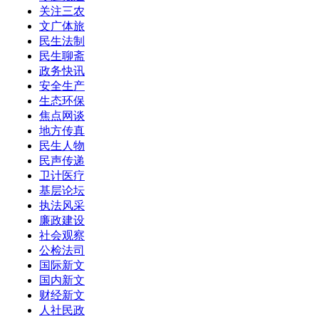
关注三农
文广体旅
民生法制
民生聊斋
政务快讯
安全生产
生态环保
焦点网谈
地方传真
民生人物
民声传递
卫计医疗
基层论坛
执法风采
廉政建设
社会观察
公检法司
国际新文
国内新文
财经新文
人社民政