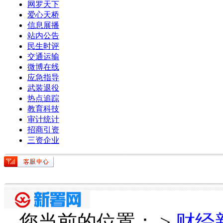
网罗天下
爱心天桥
信息展播
站内公告
民生时评
交通运输
微博在线
应急指导
武装退役
热点追踪
教育科技
审计统计
招商引资
三资企业
您当前的位置：
>
财经