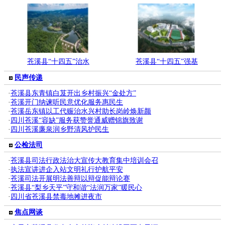
苍溪县“十四五”治水
苍溪县“十四五”强基
民声传递
·
苍溪县东青镇白芨开出乡村振兴“金处方”
·
苍溪开门纳谏听民意优化服务惠民生
·
苍溪岳东镇以工代赈治水兴村助长岗岭焕新颜
·
四川苍溪“容缺”服务获赞誉通威赠锦旗致谢
·
四川苍溪廉泉润乡野清风护民生
公检法司
·
苍溪县司法行政法治大宣传大教育集中培训会召
·
执法宣讲进企入站文明礼行护航平安
·
苍溪司法开展明法善辩以辩促能辩论赛
·
苍溪县“梨乡天平”守和谐“法润万家”暖民心
·
四川省苍溪县禁毒地摊进夜市
焦点网谈