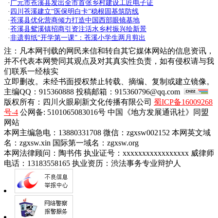
·
广元市苍溪县发出全市首张乡村建设工匠电子证
·
四川苍溪建立“医保明白卡”稳根固基筑防线
·
苍溪县优化营商倾力打造中国西部眼镜基地
·
苍溪县鸳溪镇招商引资注活水乡村振兴绘新景
·
非遗剪纸“开学第一课”：苍溪小学生两月剪出
注：凡本网刊载的网民来信和转自其它媒体网站的信息资讯，
并不代表本网赞同其观点及对其真实性负责，如有侵权请与我
们联系一经核实
立即删改。未经书面授权禁止转载、摘编、复制或建立镜像。
主编QQ：915360888 投稿邮箱：915360796@qq.com
版权所有：四川火眼刷新文化传播有限公司
蜀ICP备16009268
号-4
公网备: 5101065083016号 中国《地方发展通讯社》同盟
网站
本网主编急电：13880331708 微信：zgxsw002152 本网英文域
名：zgxsw.xin 国际第一域名：zgxsw.org
本网法律顾问：陶书伟 执业证号：xxxxxxxxxxxxxxxxx 威律师
电话：13183558165 执业资历：渋法事务专业辩护人