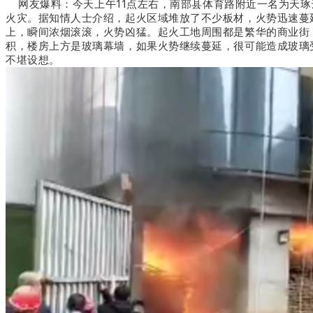
网友爆料：今天上午11点左右，南部县体育路附近一名为天琢
火灾。据知情人士介绍，起火区域
堆放了不少板材，
火势迅速蔓
上，瞬间浓烟滚滚，火势凶猛。起火工地周围都是繁华的商业街
积，楼房上方是玻璃幕墙，如果火势继续蔓延，很可能造成玻璃
不堪设想。