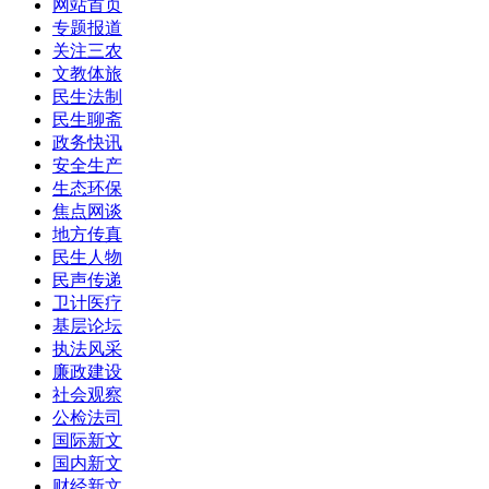
网站首页
专题报道
关注三农
文教体旅
民生法制
民生聊斋
政务快讯
安全生产
生态环保
焦点网谈
地方传真
民生人物
民声传递
卫计医疗
基层论坛
执法风采
廉政建设
社会观察
公检法司
国际新文
国内新文
财经新文