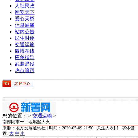
人社民政
网罗天下
爱心天桥
信息展播
站内公告
民生时评
交通运输
微博在线
应急指导
武装退役
热点追踪
您的位置：
>
交通运输
>
南部闹市一工地燃起大火
来源：地方发展通讯社 | 时间：2020-05-09 21:50 | 关注人次[
] | 字体设
置:
大
中
小