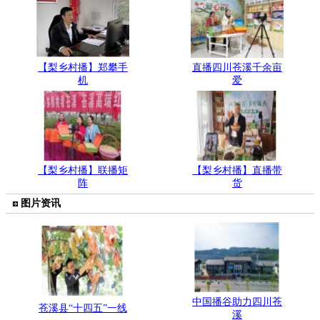
【梨乡村播】郑攀手
直播四川苍溪千余亩
机
爱
【梨乡村播】联播矩
【梨乡村播】直播带
阵
货
图片资讯
中国播谷助力四川苍
苍溪县“十四五”一线
溪