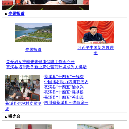
专题报道
习近平中国新发展理
专题报道
念
·
关爱妇女护航未来健康保障工作会召开
·
苍溪县培育政务新业态让营商环境成为关键增
·
苍溪县“十四五”一线奋
·
中国播谷助力四川苍溪农
·
苍溪县“十四五”治水兴
·
苍溪县“十四五”强基提
·
苍溪县“十四五”苍山溪
·
四川省苍溪县三讲两议一
苍溪县孙坪村党员测
评
曝光台