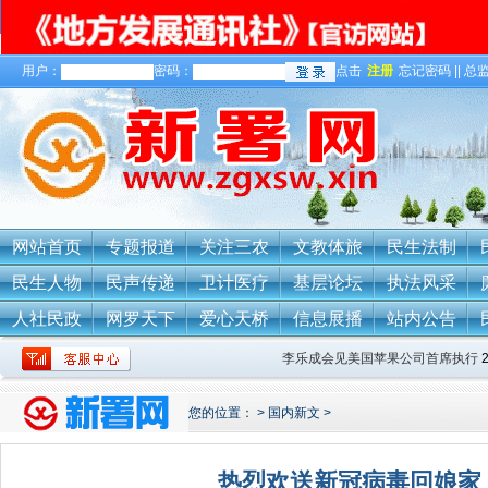
用户：
密码：
点击
注册
忘记密码 || 总监
关于我们
网站首页
专题报道
关注三农
文教体旅
民生法制
民生人物
民声传递
卫计医疗
基层论坛
执法风采
人社民政
网罗天下
爱心天桥
信息展播
站内公告
李乐成会见美国苹果公司首席执行
您的位置：
>
国内新文
>
热烈欢送新冠病毒回娘家