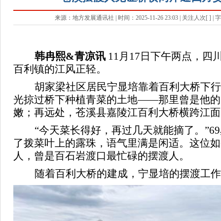
来源：地方发展通讯社 | 时间：2025-11-26 23:03 | 关注人次[
] |
韩冉熙
&青凉讯
11月17日下午两点，
四
百利镇的江风正轻。
胡家梁社区居民宁显培靠着百利大桥下行
光掠过桥下种植青菜的土地
——那里曾是他的
嫩；再远处，苍溪县嘉陵江百利大桥横跨江面
“今天菜长得好，再过几天就能摘了。”6
了拨菜叶上的露珠，语气里满是闲适。这位如
人，曾是百石岩渡口最忙碌的摆渡人。
随着百利大桥的建成，宁显培的摆渡工作