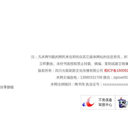
注：凡本网刊载的网民来信和转自其它媒体网站的信息资讯，并
立即删改。未经书面授权禁止转载、摘编、复制或建立镜像。主编QQ
版权所有：四川火眼刷新文化传播有限公司
蜀ICP备16009
本网主编急电：13880331708 微信：zgxsw002
本网法律顾问：陶书伟 执业证号：xxxxxxxxxxxxxx
分享按钮