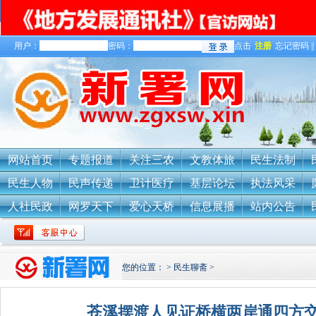
用户：
密码：
点击
注册
忘记密码 ||
网站首页
专题报道
关注三农
文教体旅
民生法制
民生人物
民声传递
卫计医疗
基层论坛
执法风采
人社民政
网罗天下
爱心天桥
信息展播
站内公告
您的位置：
>
民生聊斋
>
苍溪摆渡人见证桥横两岸通四方