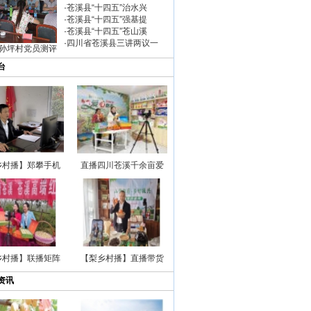
·
苍溪县“十四五”治水兴
·
苍溪县“十四五”强基提
·
苍溪县“十四五”苍山溪
·
四川省苍溪县三讲两议一
孙坪村党员测评
台
乡村播】郑攀手机
直播四川苍溪千余亩爱
乡村播】联播矩阵
【梨乡村播】直播带货
资讯