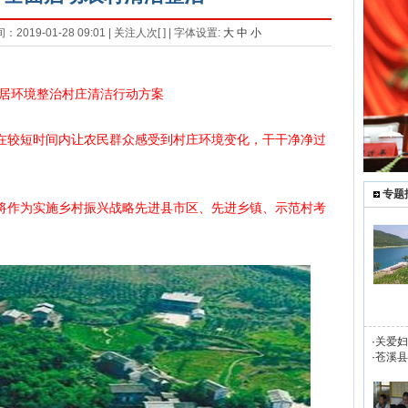
19-01-28 09:01 | 关注人次[
] | 字体设置:
大
中
小
居环境整治村庄清洁行动方案
较短时间内让农民群众感受到村庄环境变化，干干净净过
专题
作为实施乡村振兴战略先进县市区、先进乡镇、示范村考
·
关爱妇
·
苍溪县