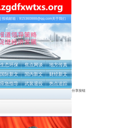
|| 投稿邮箱：915360888@qq.com
关于我们
生态环保
焦点网谈
地方传真
国际新文
国内新文
财经新文
应急指导
武装退役
热点追踪
分享按钮