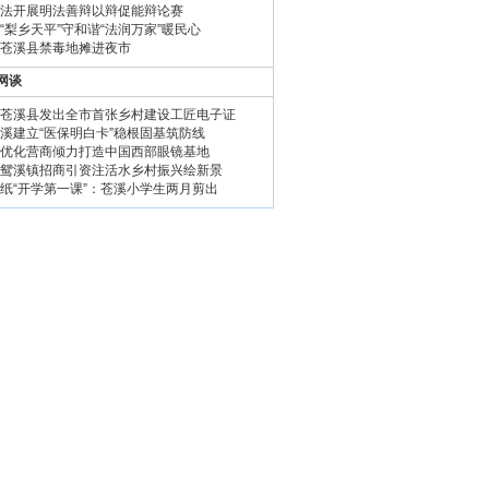
法开展明法善辩以辩促能辩论赛
“梨乡天平”守和谐“法润万家”暖民心
苍溪县禁毒地摊进夜市
网谈
苍溪县发出全市首张乡村建设工匠电子证
溪建立“医保明白卡”稳根固基筑防线
优化营商倾力打造中国西部眼镜基地
鸳溪镇招商引资注活水乡村振兴绘新景
纸“开学第一课”：苍溪小学生两月剪出