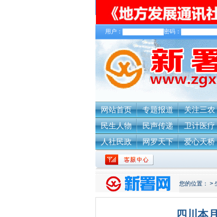
用户：
密码：
关于我们
网站首页
专题报道
关注三农
民生人物
民声传递
卫计医疗
人社民政
网罗天下
爱心天桥
您的位置：
>
四川本