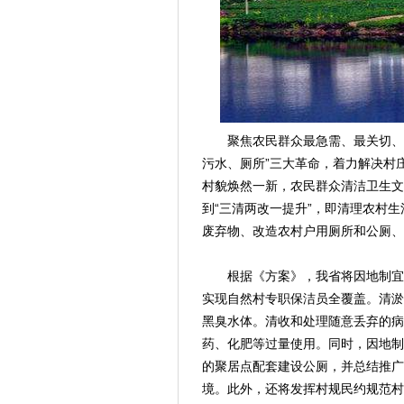
聚焦农民群众最急需、最关切、最
污水、厕所”三大革命，着力解决村
村貌焕然一新，农民群众清洁卫生文
到“三清两改一提升”，即清理农村
废弃物、改造农村户用厕所和公厕、
根据《方案》，我省将因地制宜推
实现自然村专职保洁员全覆盖。清淤
黑臭水体。清收和处理随意丢弃的病
药、化肥等过量使用。同时，因地制
的聚居点配套建设公厕，并总结推广
境。此外，还将发挥村规民约规范村