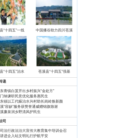
县“十四五”一线
中国播谷助力四川苍溪
县“十四五”治水
苍溪县“十四五”强基
传递
东青镇白芨开出乡村振兴“金处方”
门纳谏听民意优化服务惠民生
东镇以工代赈治水兴村助长岗岭焕新颜
溪“容缺”服务获赞誉通威赠锦旗致谢
溪廉泉润乡野清风护民生
法司
司法行政法治大宣传大教育集中培训会召
讲进企入站文明礼行护航平安