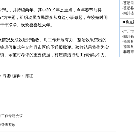
·
苍溪司
·
苍溪县
动，并持续两年。其中2019年是重点，今年春节前将
·
四川省
节”为主题，组织动员农民群众从身边小事做起，在较短时间
焦点
干干净净、欢欢喜喜过大年。
·
广元市
·
四川苍
展情况及成效进行验收。对工作开展有力、整治效果突出的
·
苍溪县
·
苍溪县
搞虚假形式主义的县市区给予通报批评。验收结果将作为实
·
非遗剪
镇、示范村考评的重要依据，村庄清洁行动工作推动不力、
：寻源 编辑：陈红
治工作专题会议
理督查整改