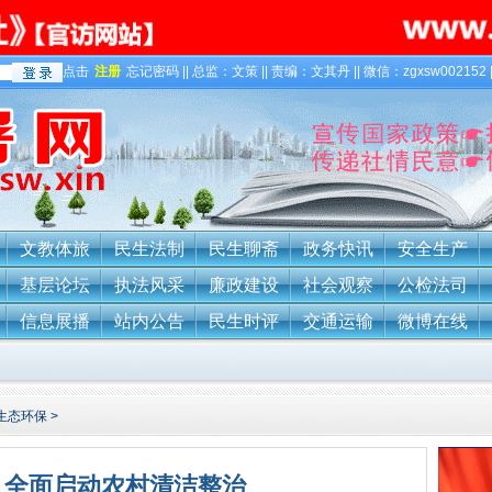
点击
注册
忘记密码 || 总监：文策 || 责编：文其丹 || 微信：zgxsw002152 
文教体旅
民生法制
民生聊斋
政务快讯
安全生产
基层论坛
执法风采
廉政建设
社会观察
公检法司
信息展播
站内公告
民生时评
交通运输
微博在线
生态环保
>
月全面启动农村清洁整治