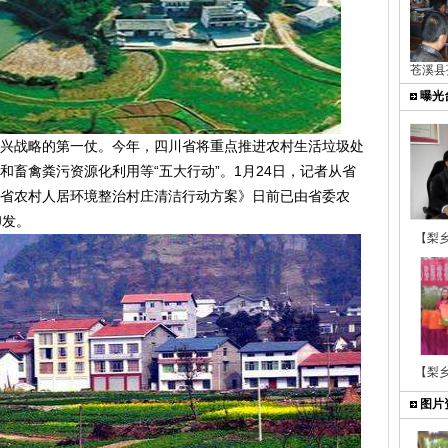
苍溪县
曝光
战略的第一仗。今年，四川省将重点推进农村生活垃圾处
和畜禽粪污资源化利用等“五大行动”。1月24日，记者从省
省农村人居环境整治村庄清洁行动方案》日前已由省委农
印发。
【梨
【梨
图片