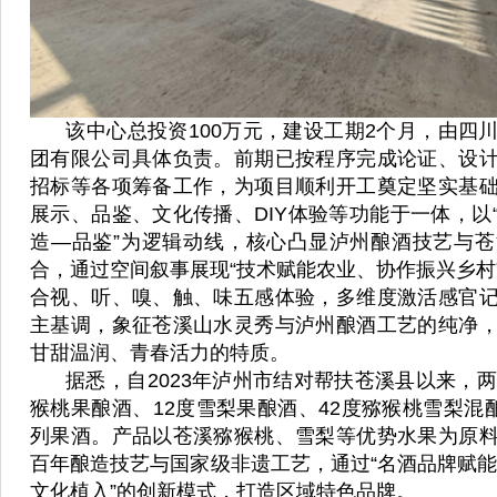
该中心总投资100万元，建设工期2个月，由四
团有限公司具体负责。前期已按程序完成论证、设
招标等各项筹备工作，为项目顺利开工奠定坚实基
展示、品鉴、文化传播、DIY体验等功能于一体，以
造—品鉴”为逻辑动线，核心凸显泸州酿酒技艺与
合，通过空间叙事展现“技术赋能农业、协作振兴乡村
合视、听、嗅、触、味五感体验，多维度激活感官
主基调，象征苍溪山水灵秀与泸州酿酒工艺的纯净
甘甜温润、青春活力的特质。
据悉，自2023年泸州市结对帮扶苍溪县以来，两
猴桃果酿酒、12度雪梨果酿酒、42度猕猴桃雪梨混酿
列果酒。产品以苍溪猕猴桃、雪梨等优势水果为原
百年酿造技艺与国家级非遗工艺，通过“名酒品牌赋能
文化植入”的创新模式，打造区域特色品牌。