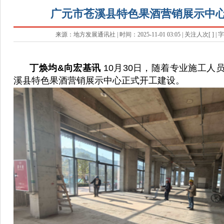
广元市苍溪县特色果酒营销展示中
来源：地方发展通讯社 | 时间：2025-11-01 03:05 | 关注人次[
] |
丁焕均&向宏基讯
10月30日，随着专业施工人
溪县特色果酒营销展示中心正式开工建设。