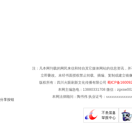
注：凡本网刊载的网民来信和转自其它媒体网站的信息资讯，并
立即删改。未经书面授权禁止转载、摘编、复制或建立镜像。主编QQ
版权所有：四川火眼刷新文化传播有限公司
蜀ICP备16009
本网主编急电：13880331708 微信：zgxsw002
本网法律顾问：陶书伟 执业证号：xxxxxxxxxxxxxx
分享按钮