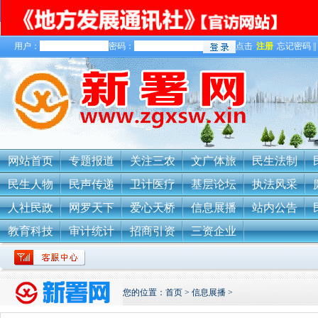
用户：
密码：
点击
注册
忘记密码 ||
网站首页
专题报道
关注三农
文广体旅
民生法制
民生人物
民声传递
卫计医疗
基层论坛
执法风采
人社民政
网罗天下
爱心天桥
信息展播
站内公告
教育科技
审计统计
招商引资
三资企业
您的位置：
首页
>
信息展播
>