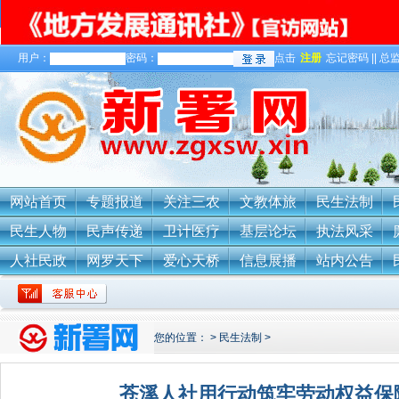
用户：
密码：
点击
注册
忘记密码 || 总监
关于我们
网站首页
专题报道
关注三农
文教体旅
民生法制
民生人物
民声传递
卫计医疗
基层论坛
执法风采
人社民政
网罗天下
爱心天桥
信息展播
站内公告
您的位置：
>
民生法制
>
苍溪人社用行动筑牢劳动权益保