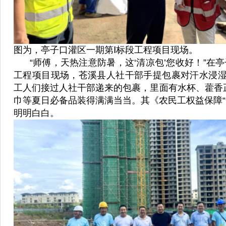
图为，亭子口灌区一期第Ⅰ标段工程项目现场。
“师傅，天热注意防暑，这‘清凉包’您收好！”在亭
工程项目现场，苍溪县人社干部手提包裹对汗水浸
工人们接过人社干部递来的包裹，里面有水杯、藿香
巾等夏日必备品装得满满当当。其《农民工权益保障“
明明白白。