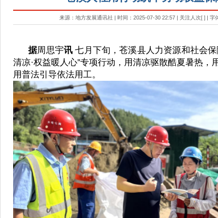
来源：地方发展通讯社 | 时间：2025-07-30 22:57 | 关注人次[
] | 
据
周思宇
讯
七月下旬，苍溪县人力资源和社会保
清凉·权益暖人心”专项行动，用清凉驱散酷夏暑热，
用普法引导依法用工。