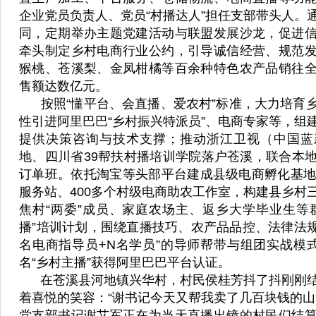
企业党员负责人、党员“村播达人”担任支部带头人。
同，定期举办主题党建活动与联盟发展沙龙，促进
牵头制定乡村电商行业公约，引导诚信经营、规范
猴桃、苍溪梨、金凤柑橘等百余种特色农产品销往
售额达数亿元。
按照“懂平台、会直播、爱农村”标准，大力培育
性引进阿里巴巴“乡村振兴特派员”、电商专家等，组
提供决策咨询与技术支撑；推动浙江卫视（中国蓝
地、四川省39帮扶村播培训学院落户苍溪，联合本
订单班。依托淘宝等头部平台建成县级电商孵化基地
服务站、400多个村级电商助农工作室，构建县乡村
焦村“两委”成员、家庭农场主、返乡大学毕业生等
播”培训计划，围绕直播技巧、农产品品控、法律法规
名电商指导员+N名学员”的导师帮带与组团实战模式
名“乡村主播”获得阿里巴巴平台认证。
在苍溪县河地镇兴华村，村民侯桂芳抖了抖刚刚结
着喜悦的笑容：“谢书记今天又帮我卖了几百块钱的山
党支部书记谢艾军正在为当天直播出镜的村民们结