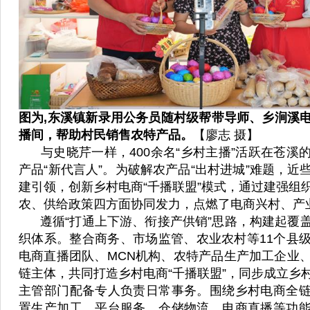
图为,东溪镇新录用公务员随村级帮带导师、乡涧溪
播间，帮助村民销售农特产品。
【廖志 摄】
与史晓芹一样，400余名“乡村主播”活跃在苍溪
产品“新代言人”。为破解农产品“出村进城”难题，近
建引领，创新乡村电商“千播联盟”模式，通过建强组
农、供给政策四方面协同发力，点燃了电商兴村、产
遵循“打通上下游、衔接产供销”思路，构建起覆
织体系。整合商务、市场监管、农业农村等11个县
电商直播团队、MCN机构、农特产品生产加工企业
链主体，共同打造乡村电商“千播联盟”，同步成立乡
主管部门配备专人负责日常事务。围绕乡村电商全
置生产加工、平台服务、仓储物流、电商直播等功