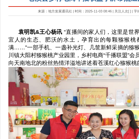
来源：地方发展通讯社 | 时间：2025-11-03 08:46 | 关注人次[
] | 
袁明凯&王心杨讯
“直播间的家人们，这里是世
宜人的生态、肥沃的水土，孕育出的每颗猕猴桃
满……”一部手机、一盏补光灯、几筐新鲜采摘的猕
川镇大阳村猕猴桃产业园里，乡村电商“千播联盟”会
向天南地北的粉丝热情洋溢地讲述着苍溪红心猕猴桃