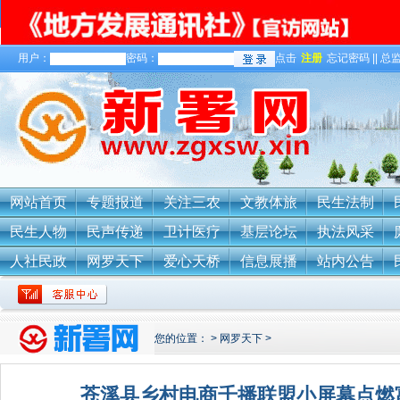
用户：
密码：
点击
注册
忘记密码 || 总监
关于我们
网站首页
专题报道
关注三农
文教体旅
民生法制
民生人物
民声传递
卫计医疗
基层论坛
执法风采
人社民政
网罗天下
爱心天桥
信息展播
站内公告
您的位置：
>
网罗天下
>
苍溪县乡村电商千播联盟小屏幕点燃