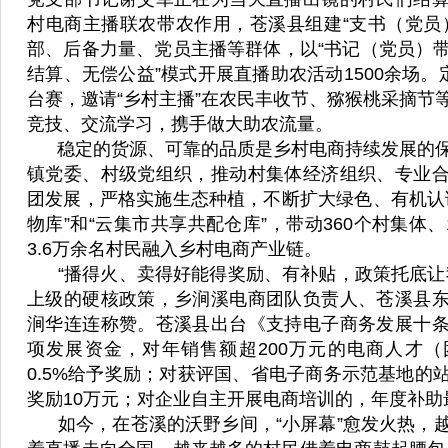
村电商主播联农带农作用，苍溪县组建“支书（党员
部、后备力量、党员主播等群体，以“书记（党员）
结算、无偿公益”模式开展直播助农活动1500余场。
台赛，邀请“乡村主播”在农民丰收节、猕猴桃采摘节
竞技、交流学习，携手做大助农流量。
稳定的货源、可靠的品质是乡村电商持续发展的保
镇党委、村级党组织，推动村集体经济组织、专业
团发展，严格实施生态种植，不断扩大绿色、有机认
物库”和“云集市共享共配仓库”，带动360个村集体、
3.6万余名村民融入乡村电商产业链。
“播得火、卖得好能得奖励、有补贴，政策托底让
上级的硬核政策，乡涧溪电商团队负责人、苍溪县
涧华连连称赞。苍溪县出台《支持电子商务发展十
项发展资金，对年销售额超200万元的电商人才
0.5%给予奖励；对获评国、省电子商务示范基地的
奖励10万元；对企业自主开展电商培训的，年度补助
如今，在苍溪的沃野乡间，“小屏幕”愈发火热，