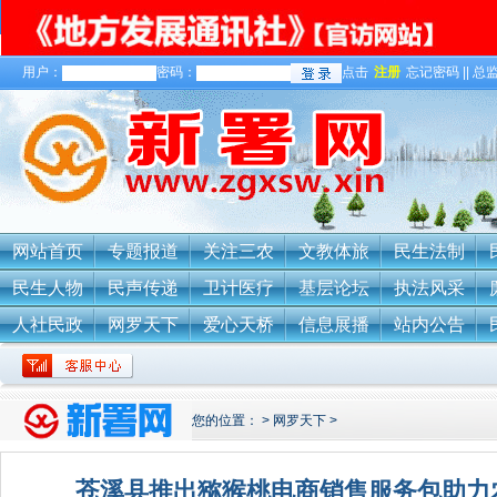
用户：
密码：
点击
注册
忘记密码 || 总监
关于我们
网站首页
专题报道
关注三农
文教体旅
民生法制
民生人物
民声传递
卫计医疗
基层论坛
执法风采
人社民政
网罗天下
爱心天桥
信息展播
站内公告
您的位置：
>
网罗天下
>
苍溪县推出猕猴桃电商销售服务包助力