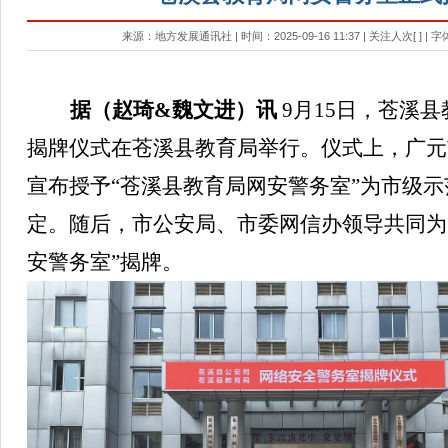
来源：地方发展通讯社 | 时间：2025-09-16 11:37 | 关注人次[
] | 
据（
赵琦
&
魏文进）
讯
9月15日，苍溪县
揭牌仪式在苍溪县教育局举行。
仪式上，广元
宣布授予“苍溪县教育局网安警务室”为市级
定。随后，市公安局、市委网信办领导共同为
安警务室”揭牌。