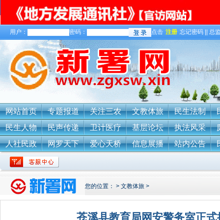
用户：
密码：
点击
注册
忘记密码 || 总监
关于我们
网站首页
专题报道
关注三农
文教体旅
民生法制
民生人物
民声传递
卫计医疗
基层论坛
执法风采
人社民政
网罗天下
爱心天桥
信息展播
站内公告
您的位置：
>
文教体旅
>
苍溪县教育局网安警务室正式