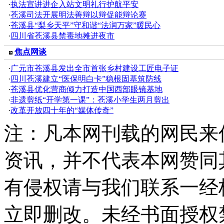
·
执法宣讲进企入站文明礼行护航平安
·
苍溪司法开展明法善辩以辩促能辩论赛
·
苍溪县“梨乡天平”守和谐“法润万家”暖民心
·
四川省苍溪县禁毒地摊进夜市
焦点网谈
·
广元市苍溪县发出全市首张乡村建设工匠电子证
·
四川苍溪建立“医保明白卡”稳根固基筑防线
·
苍溪县优化营商倾力打造中国西部眼镜基地
·
非遗剪纸“开学第一课”：苍溪小学生两月剪出
·
改革开放四十年的“媒体传奇”
注：凡本网刊载的网民来
资讯，并不代表本网赞同
有侵权请与我们联系一经
立即删改。未经书面授权