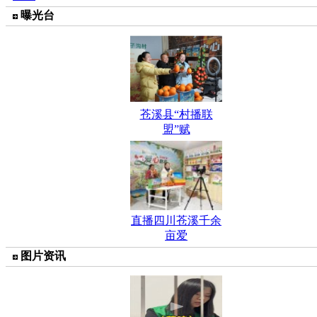
曝光台
苍溪县“村播联
盟”赋
直播四川苍溪千余
亩爱
图片资讯