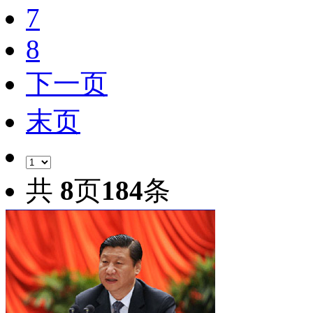
7
8
下一页
末页
共
8
页
184
条