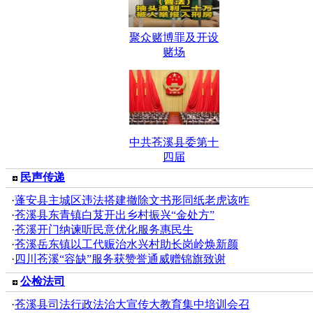
聚众赌博罪及开设
赌场
中共苍溪县委第十
四届
民声传递
·
蓬安县主城区违法搭建撤除文书形同纸老虎该咋
·
苍溪县东青镇白芨开出乡村振兴“金处方”
·
苍溪开门纳谏听民意优化服务惠民生
·
苍溪岳东镇以工代赈治水兴村助长岗岭焕新颜
·
四川苍溪“容缺”服务获赞誉通威赠锦旗致谢
公检法司
·
苍溪县司法行政法治大宣传大教育集中培训会召