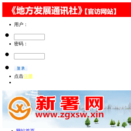
用户：
密码：
点击
注册
忘记密码 || 总监：文策 || 责编：文其丹 || 微信：zgxsw00215
网站首页