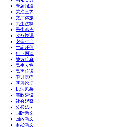
专题报道
关注三农
文广体旅
民生法制
民生聊斋
政务快讯
安全生产
生态环保
焦点网谈
地方传真
民生人物
民声传递
卫计医疗
基层论坛
执法风采
廉政建设
社会观察
公检法司
国际新文
国内新文
财经新文