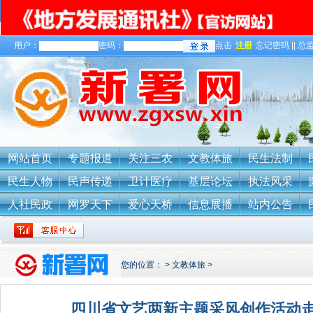
用户：
密码：
点击
注册
忘记密码 || 总监
关于我们
网站首页
专题报道
关注三农
文教体旅
民生法制
民生人物
民声传递
卫计医疗
基层论坛
执法风采
人社民政
网罗天下
爱心天桥
信息展播
站内公告
您的位置：
>
文教体旅
>
四川省文艺两新主题采风创作活动