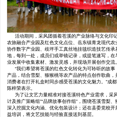
活动期间，采风团循着苍溪的产业脉络与文化印记
农旅融合产业园及红色文化点位、岳东镇青龙现代农
协作数字产业园、歧坪手工真丝地挂毯织造技艺传承基
地，每到一处，成员们或举镜记录，或提笔速写，在
业发展中收集素材、激发灵感，并现场开展创作交流
“我们希望将苍溪的红色文化转化为可聆听的故事
产品，结合雪梨、猕猴桃等农产品的特点创作歌曲，
消费者在打开礼盒时同步感受苍溪的文化魅力。”成
陈梓荣表示。
为了让文艺力量精准对接苍溪特色产业需求，采风
计及推广策略组”“品牌故事创作组”，围绕苍溪雪梨
深入挖掘文化内涵、优化包装设计；还在县委党校开
益培训，将文艺技能与经验直接送到基层。