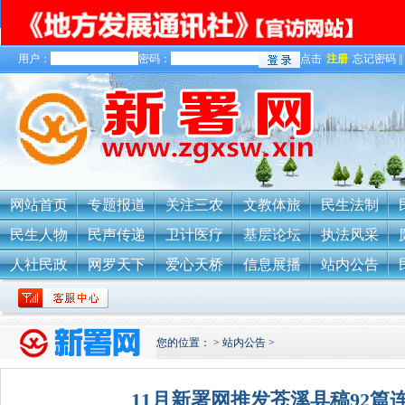
用户：
密码：
点击
注册
忘记密码 ||
网站首页
专题报道
关注三农
文教体旅
民生法制
民生人物
民声传递
卫计医疗
基层论坛
执法风采
人社民政
网罗天下
爱心天桥
信息展播
站内公告
您的位置：
>
站内公告
>
11月新署网推发苍溪县稿92篇