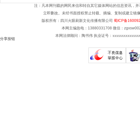
注：凡本网刊载的网民来信和转自其它媒体网站的信息资讯，并
立即删改。未经书面授权禁止转载、摘编、复制或建立镜像。主编QQ
版权所有：四川火眼刷新文化传播有限公司
蜀ICP备16009
本网主编急电：13880331708 微信：zgxsw002
本网法律顾问：陶书伟 执业证号：xxxxxxxxxxxxxx
分享按钮