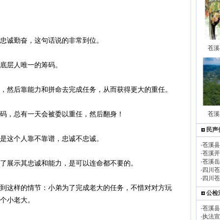
忠诚勤奋，这句话说的非常到位。
苍溪
底层人唯一的筹码。
务，然后靠能力和拼命去完成任务，从而获得更大的重任。
码，总有一天会被委以重任，然后翻身！
苍溪
民声
是这个人靠不靠谱，忠诚不忠诚。
·
苍溪县
·
苍溪开
·
苍溪岳
了展示其忠诚和能力，是可以连命都不要的。
·
四川苍
·
四川苍
到这样的情节：小弟为了完成老大的任务，不惜对对方玩
公检
个小老大。
·
苍溪县
·
执法宣