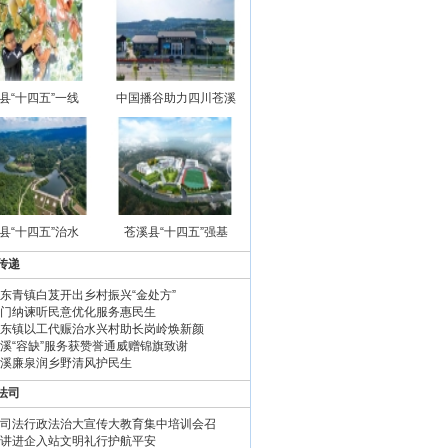
县“十四五”一线
中国播谷助力四川苍溪
县“十四五”治水
苍溪县“十四五”强基
传递
东青镇白芨开出乡村振兴“金处方”
门纳谏听民意优化服务惠民生
东镇以工代赈治水兴村助长岗岭焕新颜
溪“容缺”服务获赞誉通威赠锦旗致谢
溪廉泉润乡野清风护民生
法司
司法行政法治大宣传大教育集中培训会召
讲进企入站文明礼行护航平安