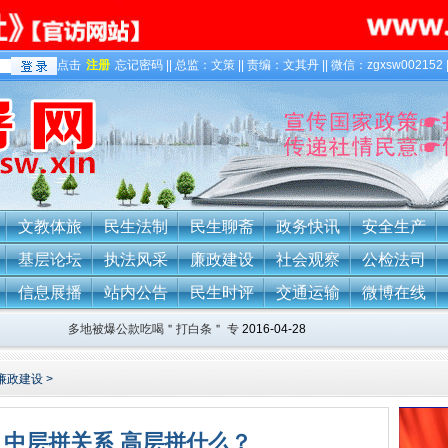
点击
注册
忘记密码 || 总监：文策 || 责编：文其丹 || 微信：zgxsw002152 
文教体旅
民生法制
民生聊斋
政务快讯
安全生产
基层论坛
执法风采
廉政建设
社会观察
公检法司
信息展播
站内公告
民生时评
交通运输
微博在线
多地被爆公款吃喝＂打白条＂ 专
2016-04-28
廉政建设
>
 中层拼关系 高层拼什么？