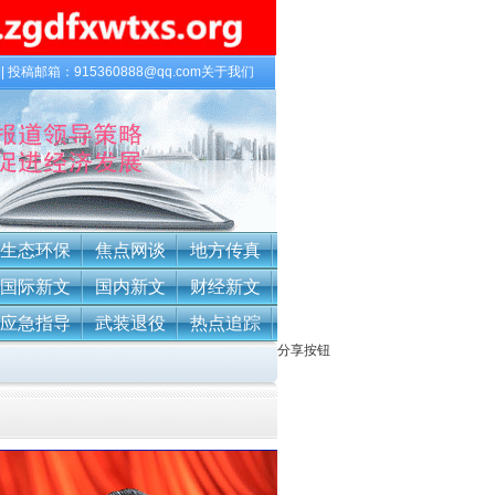
|| 投稿邮箱：915360888@qq.com
关于我们
生态环保
焦点网谈
地方传真
国际新文
国内新文
财经新文
应急指导
武装退役
热点追踪
分享按钮