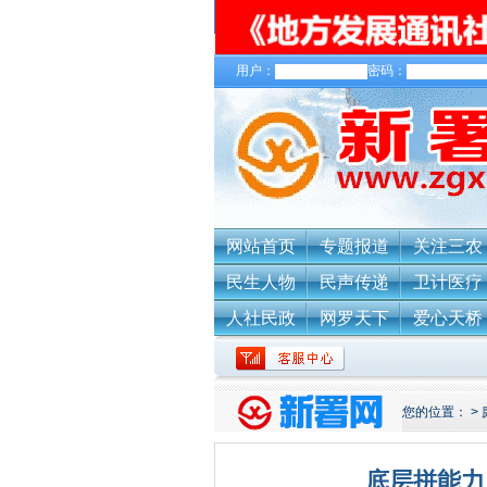
用户：
密码：
关于我们
网站首页
专题报道
关注三农
民生人物
民声传递
卫计医疗
人社民政
网罗天下
爱心天桥
您的位置：
>
底层拼能力