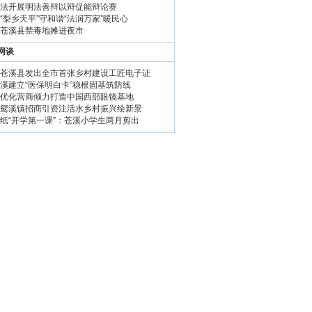
法开展明法善辩以辩促能辩论赛
“梨乡天平”守和谐“法润万家”暖民心
苍溪县禁毒地摊进夜市
网谈
苍溪县发出全市首张乡村建设工匠电子证
溪建立“医保明白卡”稳根固基筑防线
优化营商倾力打造中国西部眼镜基地
鸳溪镇招商引资注活水乡村振兴绘新景
纸“开学第一课”：苍溪小学生两月剪出