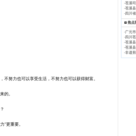
·
苍溪司
·
苍溪县
·
四川省
焦点
·
广元市
·
四川苍
·
苍溪县
·
苍溪县
·
非遗剪
，不努力也可以享受生活，不努力也可以获得财富。
来的。
？
能力”更重要。