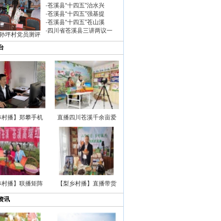
·
苍溪县“十四五”治水兴
·
苍溪县“十四五”强基提
·
苍溪县“十四五”苍山溪
·
四川省苍溪县三讲两议一
孙坪村党员测评
台
乡村播】郑攀手机
直播四川苍溪千余亩爱
乡村播】联播矩阵
【梨乡村播】直播带货
资讯